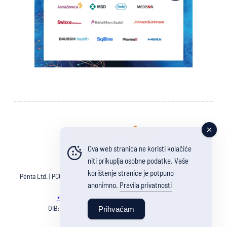
Ova web stranica ne koristi kolačiće
Pravila privatnosti
niti prikuplja osobne podatke. Vaše
korištenje stranice je potpuno
Penta Ltd. | PCO | Travel agency Izidora Kršnjavoga 25, 10000 Zagreb,
anonimno.
Pravila privatnosti
Croatia
+385 1 4628 604
|
penta@penta-zagreb.hr
OIB: 31375495391 | ID code: HR-AB-01-080183668
Prihvaćam
English