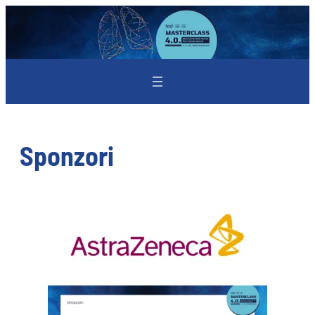
Skoči
do
sadržaja
Sponzori