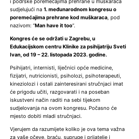
i podrške poremećajima prehrane u muškaraca
sudjelujući na
1. međunarodnom kongresu o
poremećajima prehrane kod muškaraca
, pod
nazivom: “
Man have it too
“.
Kongres će se održati u Zagrebu, u
Edukacijskom centru Klinike za psihijatriju Sveti
Ivan, od 19 – 22. listopada 2023. godine.
Psihijatri, internisti, liječnici opće medicine,
fizijatri, nutricionisti, psiholozi, psihoterapeuti,
kineziolozi i ostali zainteresirani stručnjaci imat
će prigodu učiti, razgovarati i na poseban
iskustveni način raditi na sebi tijekom
sudjelovanja na ovom kongresu. Počasno će
mjesto dobiti mladi stručnjaci.
Vjerujem da razumijete koliko je ova tema važna
za vaše očeve, braću, supruge i prijatelje i