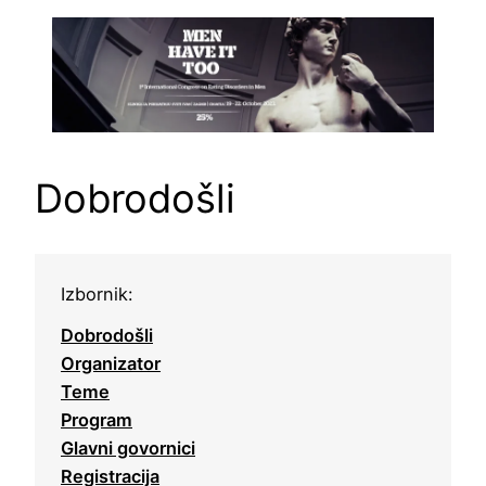
Skoči
do
sadržaja
Dobrodošli
Izbornik:
Dobrodošli
Organizator
Teme
Program
Glavni govornici
Registracija