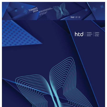
Skoči
do
sadržaja