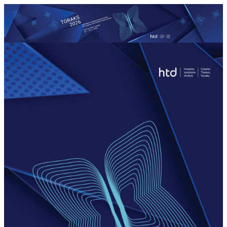
Skoči
do
sadržaja