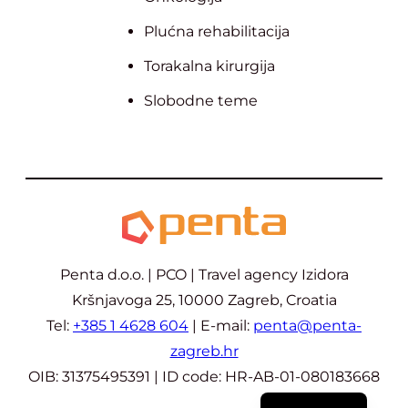
Plućna rehabilitacija
Torakalna kirurgija
Slobodne teme
Penta d.o.o. | PCO | Travel agency Izidora
Kršnjavoga 25, 10000 Zagreb, Croatia
Tel:
+385 1 4628 604
| E-mail:
penta@penta-
zagreb.hr
OIB: 31375495391 | ID code: HR-AB-01-080183668
English